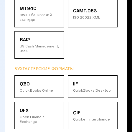
MT940
CAMT.053
SWIFT банковский
ISO 20022 XML
стандарт
BAI2
US Cash Management,
.bai2
БУХГАЛТЕРСКИЕ ФОРМАТЫ
QBO
IIF
QuickBooks Online
QuickBooks Desktop
OFX
QIF
Open Financial
Quicken Interchange
Exchange