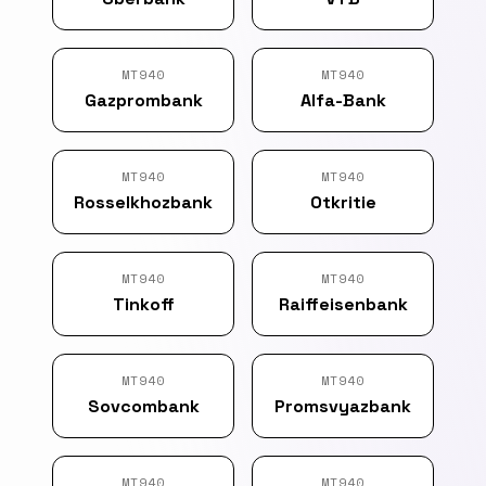
MT940
MT940
Gazprombank
Alfa-Bank
MT940
MT940
Rosselkhozbank
Otkritie
MT940
MT940
Tinkoff
Raiffeisenbank
MT940
MT940
Sovcombank
Promsvyazbank
MT940
MT940