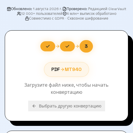
Обновлено
:
1 августа 2026 г.
Проверено
:
Редакцией ClearVault
12 000+ пользователей
4 млн+ выписок обработано
Совместимо с GDPR
·
Сквозное шифрование
3
PDF
MT940
Загрузите файл ниже, чтобы начать
конвертацию
Выбрать другую конвертацию