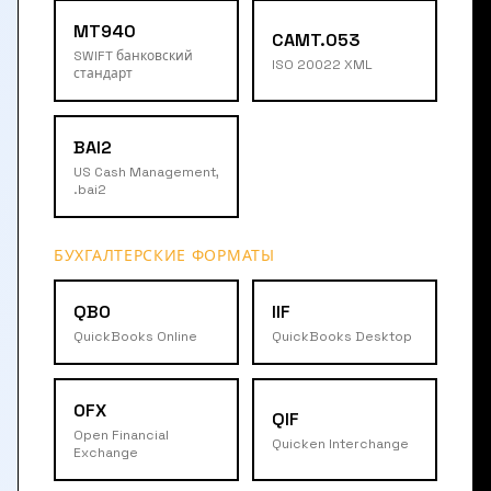
MT940
CAMT.053
SWIFT банковский
ISO 20022 XML
стандарт
BAI2
US Cash Management,
.bai2
БУХГАЛТЕРСКИЕ ФОРМАТЫ
QBO
IIF
QuickBooks Online
QuickBooks Desktop
OFX
QIF
Open Financial
Quicken Interchange
Exchange