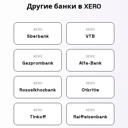
Другие банки в XERO
XERO
XERO
Sberbank
VTB
XERO
XERO
Gazprombank
Alfa-Bank
XERO
XERO
Rosselkhozbank
Otkritie
XERO
XERO
Tinkoff
Raiffeisenbank