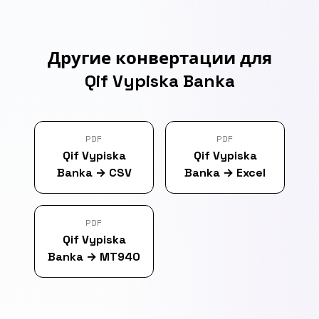
Другие конвертации для
Qif Vypiska Banka
PDF
PDF
Qif Vypiska
Qif Vypiska
Banka
→
CSV
Banka
→
Excel
PDF
Qif Vypiska
Banka
→
MT940