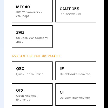
MT940
CAMT.053
SWIFT банковский
ISO 20022 XML
стандарт
BAI2
US Cash Management,
.bai2
БУХГАЛТЕРСКИЕ ФОРМАТЫ
QBO
IIF
QuickBooks Online
QuickBooks Desktop
OFX
QIF
Open Financial
Quicken Interchange
Exchange