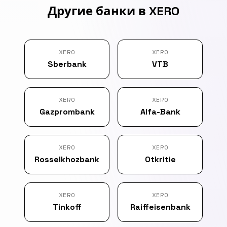
Другие банки в XERO
XERO
XERO
Sberbank
VTB
XERO
XERO
Gazprombank
Alfa-Bank
XERO
XERO
Rosselkhozbank
Otkritie
XERO
XERO
Tinkoff
Raiffeisenbank