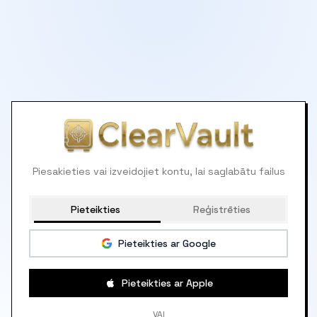
Piesakieties vai izveidojiet kontu, lai saglabātu failus
Pieteikties
Reģistrēties
Pieteikties ar Google
Pieteikties ar Apple
VAI