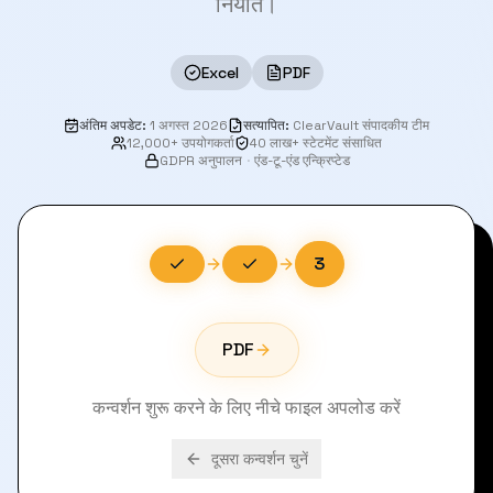
निर्यात।
Excel
PDF
अंतिम अपडेट
:
1 अगस्त 2026
सत्यापित
:
ClearVault संपादकीय टीम
12,000+ उपयोगकर्ता
40 लाख+ स्टेटमेंट संसाधित
GDPR अनुपालन
·
एंड-टू-एंड एन्क्रिप्टेड
3
PDF
कन्वर्शन शुरू करने के लिए नीचे फाइल अपलोड करें
दूसरा कन्वर्शन चुनें