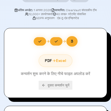
अंतिम अपडेट
:
1 अगस्त 2026
सत्यापित
:
ClearVault संपादकीय टीम
12,000+ उपयोगकर्ता
40 लाख+ स्टेटमेंट संसाधित
GDPR अनुपालन
·
एंड-टू-एंड एन्क्रिप्टेड
3
PDF
Excel
कन्वर्शन शुरू करने के लिए नीचे फाइल अपलोड करें
दूसरा कन्वर्शन चुनें