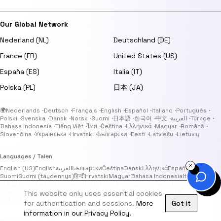
Our Global Network
Nederland (NL)
Deutschland (DE)
France (FR)
United States (US)
España (ES)
Italia (IT)
Polska (PL)
日本 (JA)
🌍
Nederlands
·
Deutsch
·
Français
·
English
·
Español
·
Italiano
·
Português
·
Polski
·
Svenska
·
Dansk
·
Norsk
·
Suomi
·
日本語
·
한국어
·
中文
·
العربية
·
Türkçe
·
Bahasa Indonesia
·
Tiếng Việt
·
ไทย
·
Čeština
·
Ελληνικά
·
Magyar
·
Română
·
Slovenčina
·
Українська
·
Hrvatski
·
Български
·
Eesti
·
Latviešu
·
Lietuvių
Languages / Talen
English (US)
English
العربية
Български
Čeština
Dansk
Ελληνικά
Español
Eesti
Suomi
Suomi (täydennys)
हिन्दी
Hrvatski
Magyar
Bahasa Indonesia
Italiano
日本語
한국어
Lietuvių
Latviešu
Norsk
Polski
Português
Română
Русский
Slovenčina
Slovenščina
Српски
Svenska
ไทย
Türkçe
Українська
Tiếng Việt
This website only uses essential cookies
简体中文
繁體中文
for authentication and sessions.
More
Got it
information in our Privacy Policy.