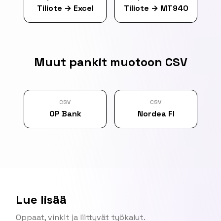
Tiliote
→
Excel
Tiliote
→
MT940
Muut pankit muotoon CSV
CSV
CSV
OP Bank
Nordea FI
Lue lisää
Oppaat, vinkit ja liittyvät työkalut.