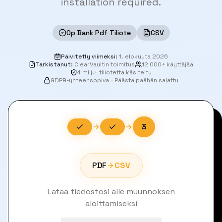
installation required.
Op Bank Pdf Tiliote
CSV
Päivitetty viimeksi
:
1. elokuuta 2026
Tarkistanut
:
ClearVaultin toimitus
12 000+ käyttäjää
4 milj.+ tiliotetta käsitelty
GDPR-yhteensopiva
·
Päästä päähän salattu
3
PDF
CSV
Lataa tiedostosi alle muunnoksen
aloittamiseksi