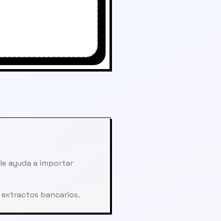
le ayuda a importar
 extractos bancarios.