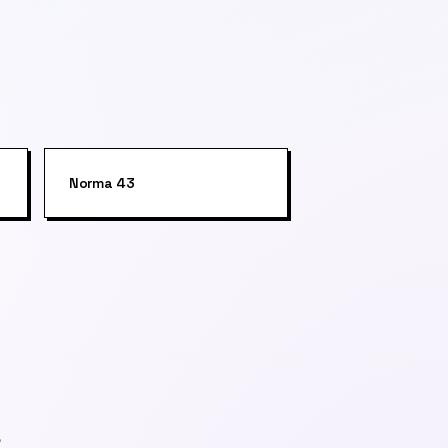
Norma 43
s