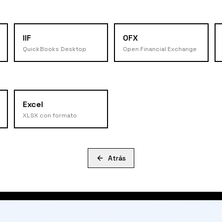
IIF
OFX
QuickBooks Desktop
Open Financial Exchange
Excel
XLSX con formato
Atrás