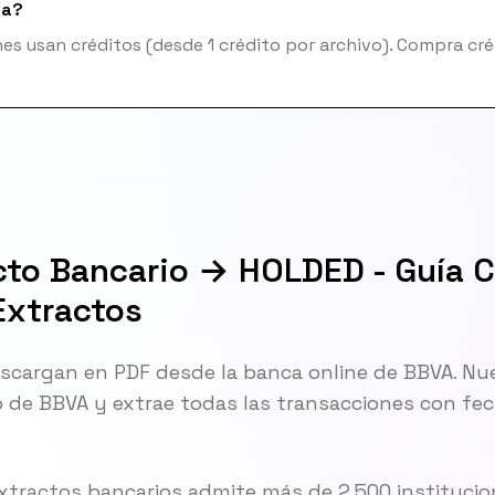
ta?
es usan créditos (desde 1 crédito por archivo). Compra cré
cto Bancario → HOLDED - Guía C
Extractos
scargan en PDF desde la banca online de BBVA. Nu
o de BBVA y extrae todas las transacciones con fe
xtractos bancarios admite más de 2.500 institucio