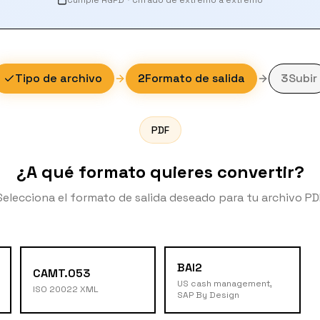
Cumple RGPD
·
Cifrado de extremo a extremo
Tipo de archivo
2
Formato de salida
3
Subir
PDF
¿A qué formato quieres convertir?
Selecciona el formato de salida deseado para tu archivo PD
BAI2
CAMT.053
US cash management,
ISO 20022 XML
SAP By Design