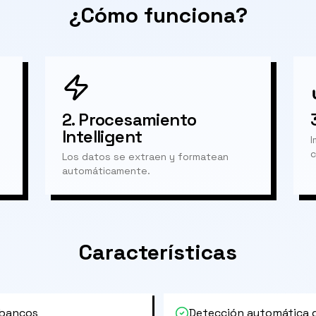
¿Cómo funciona?
2.
Procesamiento
Intelligent
I
c
Los datos se extraen y formatean
automáticamente.
Características
 bancos
Detección automática 