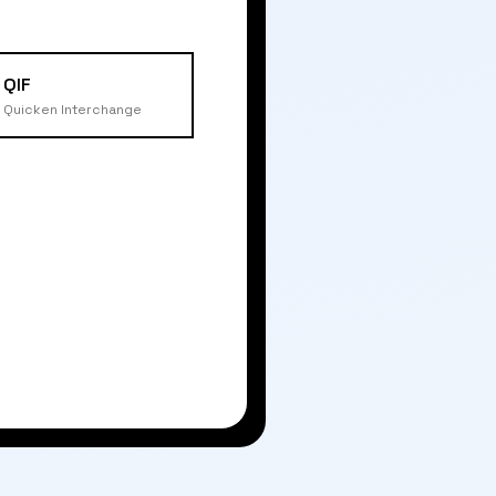
QIF
Quicken Interchange