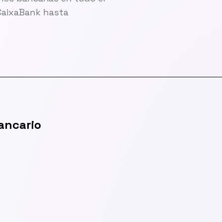
CaixaBank hasta
ancario