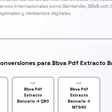
ncos internacionales como Santander, BBVA och 
egionales y neobancos digitales.
conversiones para Bbva Pdf Extracto B
PDF
PDF
Bbva Pdf
Bbva Pdf
Extracto
Extracto
Bancario
→
QBO
Bancario
→
MT940