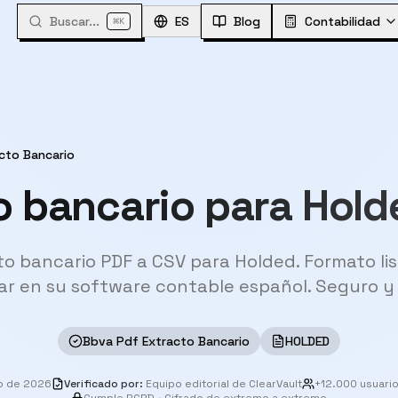
Buscar...
⌘
ES
Blog
Contabilidad
K
cto Bancario
o bancario para Hold
o bancario PDF a CSV para Holded. Formato li
ar en su software contable español. Seguro y 
Bbva Pdf Extracto Bancario
HOLDED
o de 2026
Verificado por
:
Equipo editorial de ClearVault
+12.000 usuari