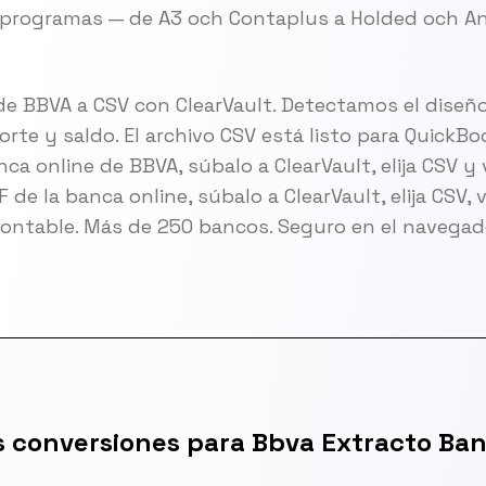
 programas — de A3 och Contaplus a Holded och An
de BBVA a CSV con ClearVault. Detectamos el diseño
rte y saldo. El archivo CSV está listo para QuickBo
a online de BBVA, súbalo a ClearVault, elija CSV y v
de la banca online, súbalo a ClearVault, elija CSV, v
ontable. Más de 250 bancos. Seguro en el navegad
s conversiones para Bbva Extracto Ban