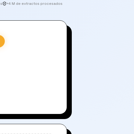
os
+4 M de extractos procesados