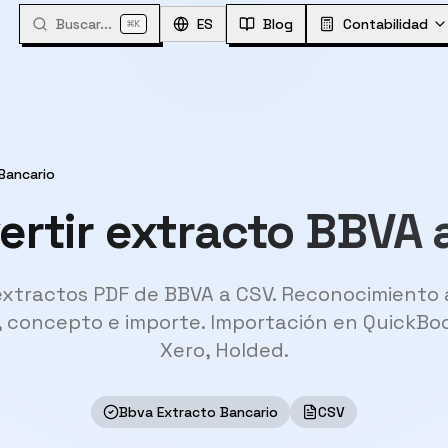
Buscar...
⌘
ES
Blog
Contabilidad
K
Bancario
ertir extracto BBVA 
extractos PDF de BBVA a CSV. Reconocimiento
 concepto e importe. Importación en QuickBo
Xero, Holded.
Bbva Extracto Bancario
CSV