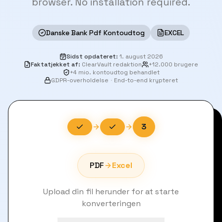
browser. No installation required.
Danske Bank Pdf Kontoudtog
EXCEL
Sidst opdateret
:
1. august 2026
Faktatjekket af
:
ClearVault redaktion
+12.000 brugere
+4 mio. kontoudtog behandlet
GDPR-overholdelse
·
End-to-end krypteret
3
PDF
Excel
Upload din fil herunder for at starte
konverteringen