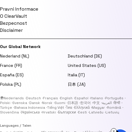
Pravni Informace
O ClearVault
Bezpecnost
Disclaimer
Our Global Network
Nederland (NL)
Deutschland (DE)
France (FR)
United States (US)
España (ES)
Italia (IT)
Polska (PL)
日本 (JA)
🌍
Nederlands
·
Deutsch
·
Français
·
English
·
Español
·
Italiano
·
Português
·
Polski
·
Svenska
·
Dansk
·
Norsk
·
Suomi
·
日本語
·
한국어
·
中文
·
العربية
·
हिन्दी
·
Türkçe
·
Bahasa Indonesia
·
Tiếng Việt
·
ไทย
·
Ελληνικά
·
Magyar
·
Română
·
Slovenčina
·
Українська
·
Hrvatski
·
Български
·
Eesti
·
Latviešu
·
Lietuvių
Languages / Talen