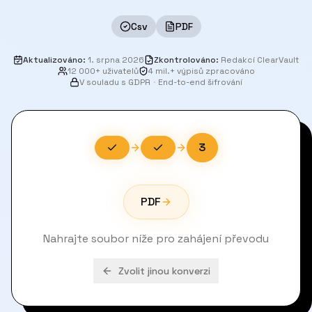
Csv
PDF
Aktualizováno
:
1. srpna 2026
Zkontrolováno
:
Redakcí ClearVault
12 000+ uživatelů
4 mil.+ výpisů zpracováno
V souladu s GDPR
·
End-to-end šifrování
3
PDF
Nahrajte soubor níže pro zahájení převodu
Zvolit jinou konverzi